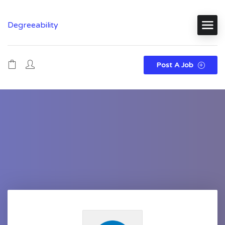
Degreeability
Post A Job