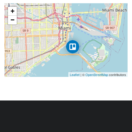
+
−
Leaflet
| ©
OpenStreetMap
contributors