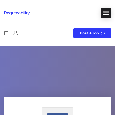
Degreeability
Post A Job