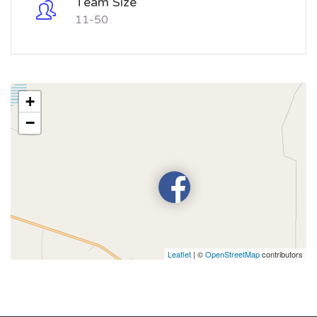
Team Size
11-50
+
−
Leaflet
| ©
OpenStreetMap
contributors